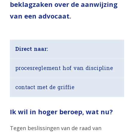
beklagzaken over de aanwijzing
van een advocaat.
Ik
wil
Direct naar:
in
hoger
procesreglement hof van discipline
beroep,
wat
contact met de griffie
nu?
Ik wil in hoger beroep, wat nu?
Tegen beslissingen van de raad van