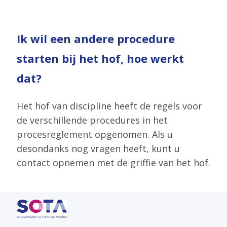
Ik
Ik wil een andere procedure
wil
een
starten bij het hof, hoe werkt
andere
dat?
procedure
starten
Het hof van discipline heeft de regels voor
bij
de verschillende procedures in het
het
procesreglement opgenomen. Als u
hof,
desondanks nog vragen heeft, kunt u
hoe
contact opnemen met de griffie van het hof.
werkt
dat?